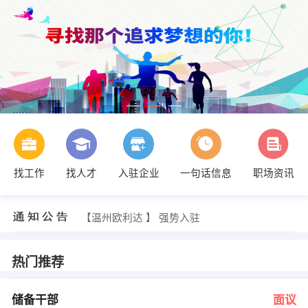
找工作
找人才
入驻企业
一句话信息
职场资讯
应自建 发布 [导游 ] 招聘信息
【中国计量学院成人教育学院 】 强势入驻
【衢州市实达实五金机电有限公司 】 强势入驻
【温州欧利达 】 强势入驻
【浙江有机硅有限公司 】 强势入驻
【开化县亿普信电子有限公司 】 强势入驻
张顺里 发布 [储备干部 ] 招聘信息
热门推荐
徐凯 发布 [储备干部 ] 招聘信息
丰经理先生 发布 [机修工 ] 招聘信息
江丽萍 发布 [收银员 ] 招聘信息
储备干部
面议